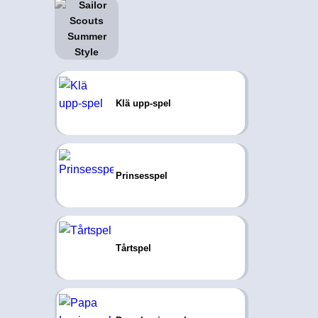
Klä upp-spel
Prinsesspel
Tårtspel