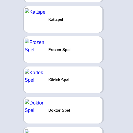
Kattspel
Frozen Spel
Kärlek Spel
Doktor Spel