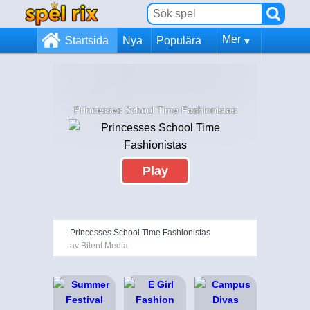
Mer
Startsida
Nya
Populära
Princesses School Time Fashionistas
Play
Princesses School Time Fashionistas
av Bitent Media