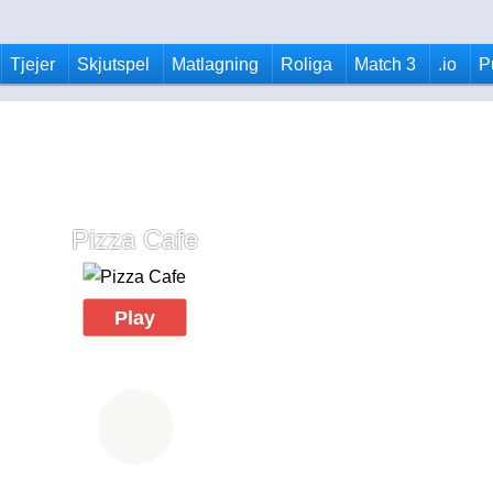
Tjejer
Skjutspel
Matlagning
Roliga
Match 3
.io
P
Pizza Cafe
Play