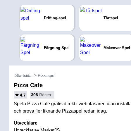
Drifting-spel
Tårtspel
Färgning Spel
Makeover Spel
Startsida
Pizzaspel
Pizza Cafe
308
Röster
4.7
Spela Pizza Cafe gratis direkt i webbläsaren utan install
och prova fler liknande Pizzaspel redan idag.
Utvecklare
Utvecklat av MarketJS