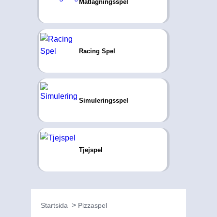
Matlagningsspel
Racing Spel
Simuleringsspel
Tjejspel
Startsida
Pizzaspel