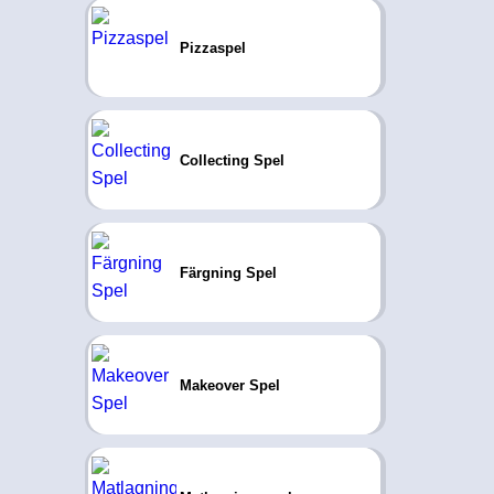
Pizzaspel
Collecting Spel
Färgning Spel
Makeover Spel