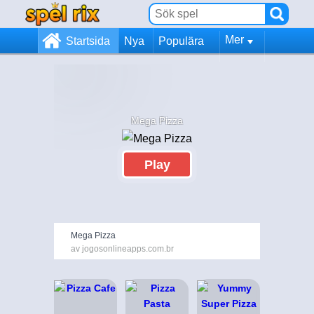
Mer
Startsida
Nya
Populära
Mega Pizza
Play
Mega Pizza
av jogosonlineapps.com.br