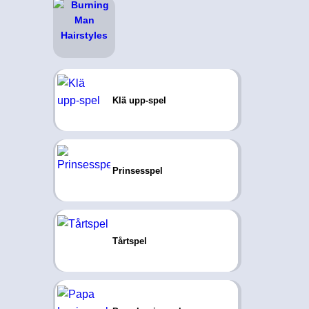
Klä upp-spel
Prinsesspel
Tårtspel