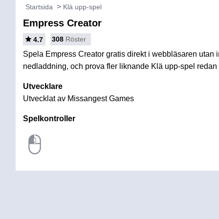
Startsida
Klä upp-spel
Empress Creator
308
Röster
4.7
Spela Empress Creator gratis direkt i webbläsaren utan in
nedladdning, och prova fler liknande Klä upp-spel redan 
Utvecklare
Utvecklat av Missangest Games
Spelkontroller