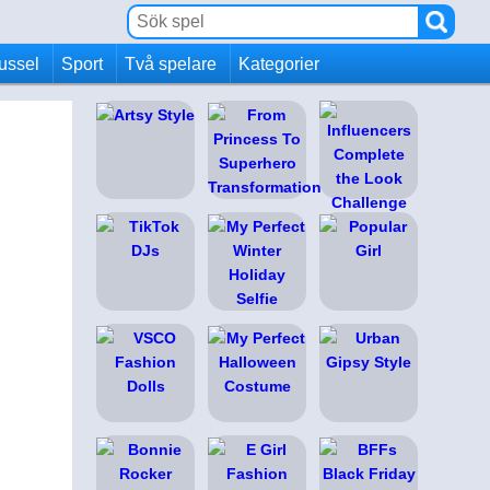
ussel
Sport
Två spelare
Kategorier