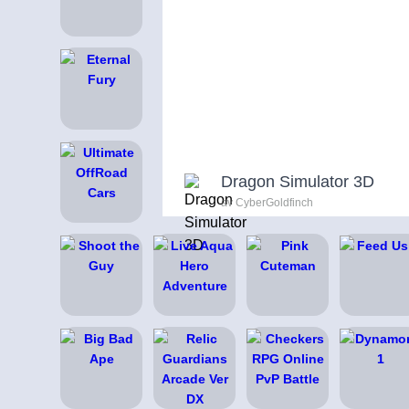
Dragon Simulator 3D
av CyberGoldfinch