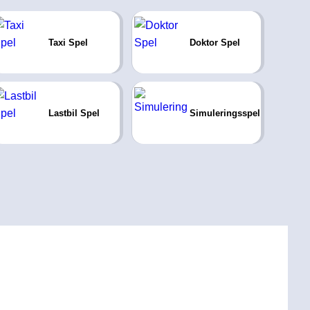
Taxi Spel
Doktor Spel
Lastbil Spel
Simuleringsspel