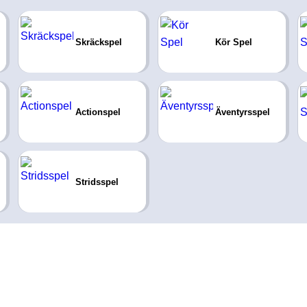
Skräckspel
Kör Spel
Actionspel
Äventyrsspel
Stridsspel