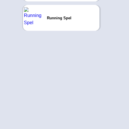
Running Spel