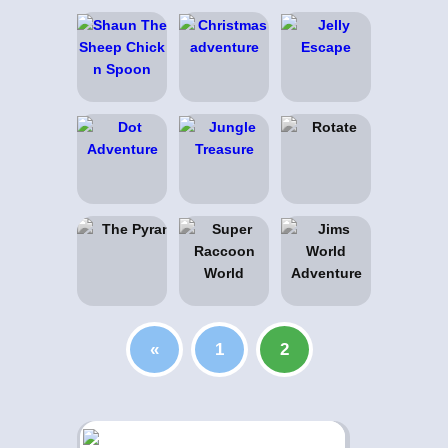
«
1
2