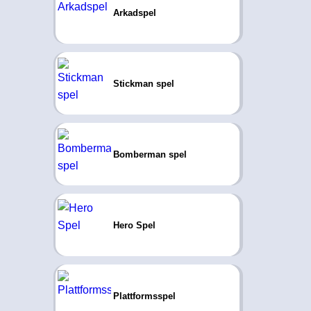
Arkadspel
Stickman spel
Bomberman spel
Hero Spel
Plattformsspel