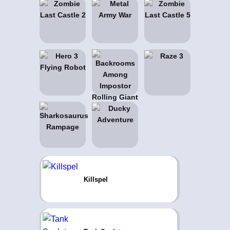
Killspel