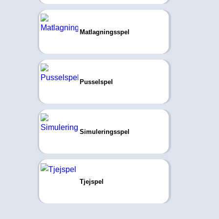
Matlagningsspel
Pusselspel
Simuleringsspel
Tjejspel