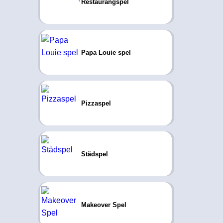
Restaurangspel
Papa Louie spel
Pizzaspel
Städspel
Makeover Spel