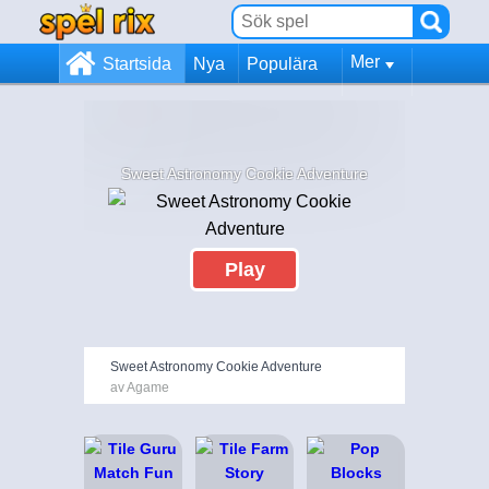
Mer
Startsida
Nya
Populära
Sweet Astronomy Cookie Adventure
Play
Sweet Astronomy Cookie Adventure
av Agame