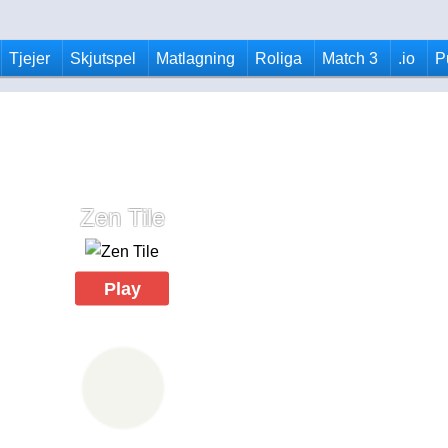
Tjejer
Skjutspel
Matlagning
Roliga
Match 3
.io
P
Zen Tile
Play