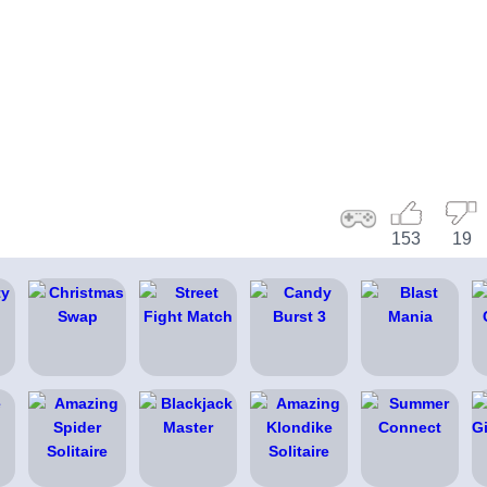
153
19