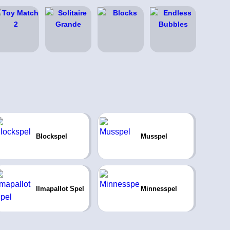
Blockspel
Musspel
Ilmapallot Spel
Minnesspel