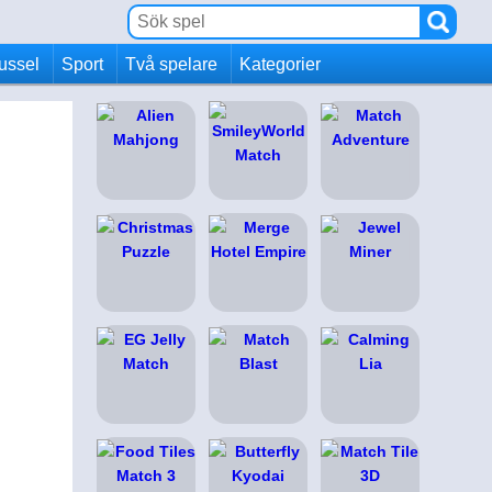
ussel
Sport
Två spelare
Kategorier