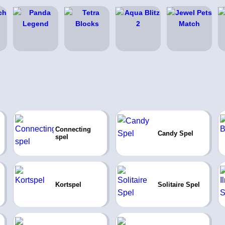
Connecting
Candy Spel
spel
Kortspel
Solitaire Spel