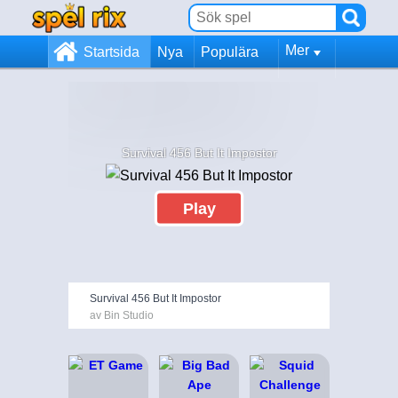
Mer
Startsida
Nya
Populära
Survival 456 But It Impostor
Play
Survival 456 But It Impostor
av Bin Studio