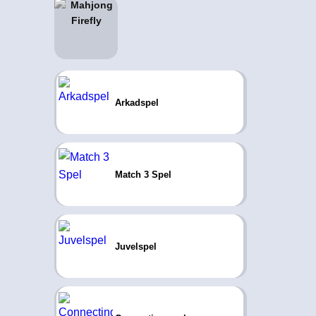
Arkadspel
Match 3 Spel
Juvelspel