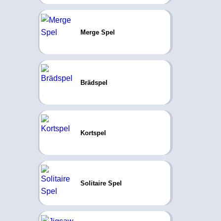
Merge Spel
Brädspel
Kortspel
Solitaire Spel