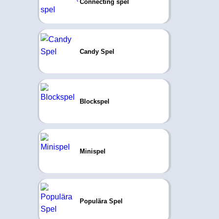
Connecting spel
Candy Spel
Blockspel
Minispel
Populära Spel