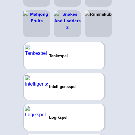
Tankespel
Intelligensspel
Logikspel