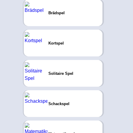
Brädspel
Kortspel
Solitaire Spel
Schackspel