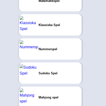
Matematikspel
Klassiska Spel
Nummerspel
Sudoku Spel
Mahjong spel