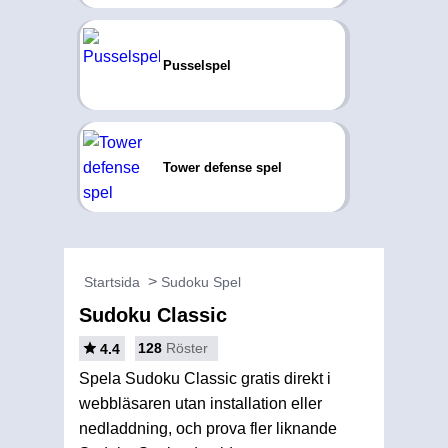
Pusselspel
Tower defense spel
Startsida
Sudoku Spel
Sudoku Classic
128
Röster
4.4
Spela Sudoku Classic gratis direkt i
webbläsaren utan installation eller
nedladdning, och prova fler liknande