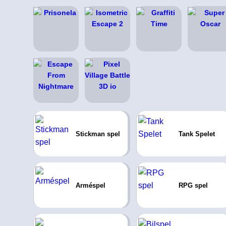
Stickman spel
Tank Spelet
Arméspel
RPG spel