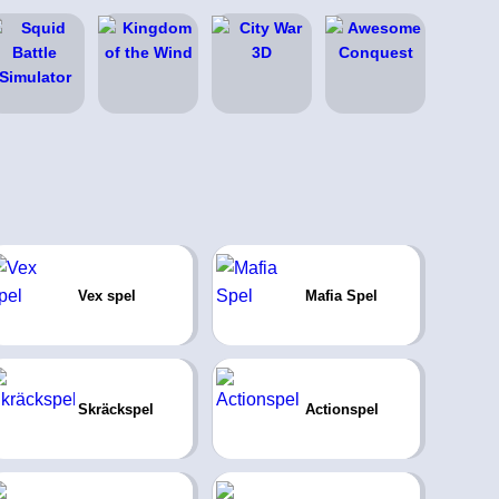
Vex spel
Mafia Spel
Skräckspel
Actionspel