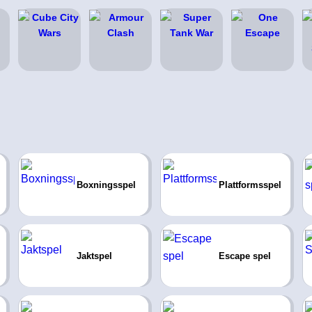
Boxningsspel
Plattformsspel
Jaktspel
Escape spel