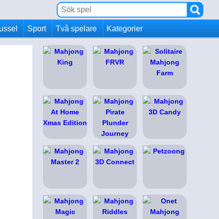
ussel
Sport
Två spelare
Kategorier