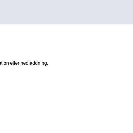
ation eller nedladdning,