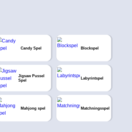
Candy Spel
Blockspel
Jigsaw Pussel
Labyrintspel
Spel
Mahjong spel
Matchningsspel