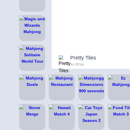
Pretty Tiles
av 2Play