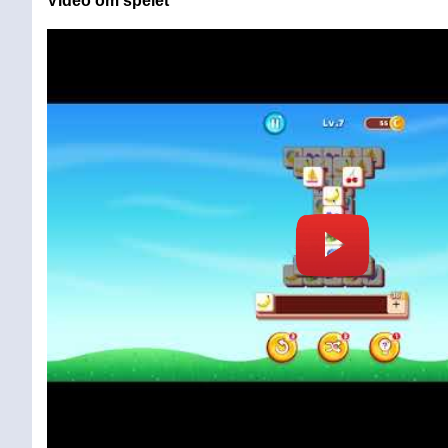
Video om spelet