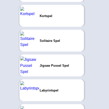
Kortspel
Solitaire Spel
Jigsaw Pussel Spel
Labyrintspel