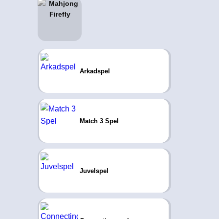
Arkadspel
Match 3 Spel
Juvelspel