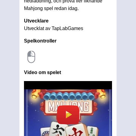
nedladdning, och prova fler liknande
Mahjong spel redan idag.
Utvecklare
Utvecklat av TapLabGames
Spelkontroller
Video om spelet