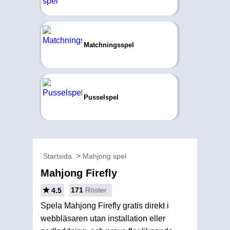
Matchningsspel
Pusselspel
Startsida
Mahjong spel
Mahjong Firefly
171
Röster
4.5
Spela Mahjong Firefly gratis direkt i
webbläsaren utan installation eller