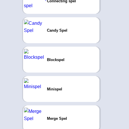
Connecting spel
Candy Spel
Blockspel
Minispel
Merge Spel