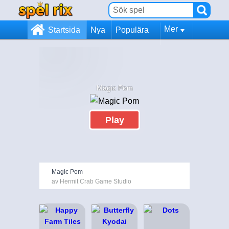
Mer
Startsida
Nya
Populära
Magic Pom
Play
Magic Pom
av Hermit Crab Game Studio