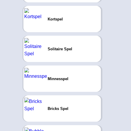
Kortspel
Solitaire Spel
Minnesspel
Bricks Spel