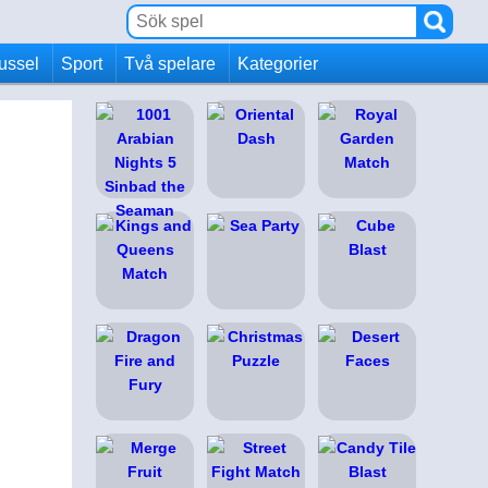
ussel
Sport
Två spelare
Kategorier