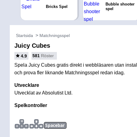
Bubble shooter
Bricks Spel
spel
Startsida
Matchningsspel
Juicy Cubes
581
Röster
4.9
Spela Juicy Cubes gratis direkt i webbläsaren utan instal
och prova fler liknande Matchningsspel redan idag.
Utvecklare
Utvecklat av Absolutist Ltd.
Spelkontroller
W
Spacebar
A
S
D