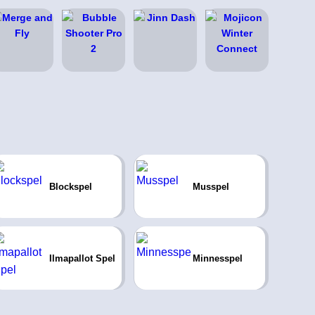
Blockspel
Musspel
Ilmapallot Spel
Minnesspel