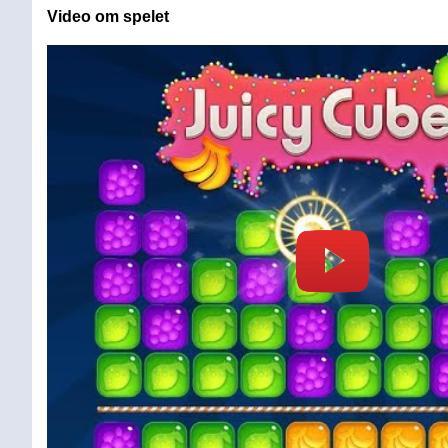
Video om spelet