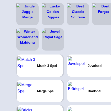
Match 3 Spel
Juvelspel
Merge Spel
Brädspel