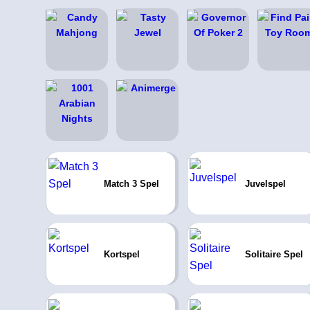
Match 3 Spel
Juvelspel
Kortspel
Solitaire Spel