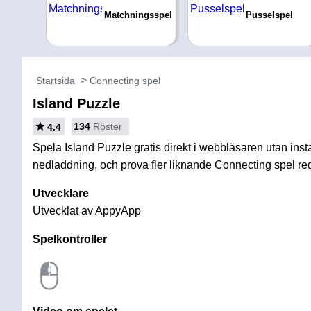
Matchningsspel
Pusselspel
Startsida
Connecting spel
Island Puzzle
134
Röster
4.4
Spela Island Puzzle gratis direkt i webbläsaren utan insta
nedladdning, och prova fler liknande Connecting spel re
Utvecklare
Utvecklat av AppyApp
Spelkontroller