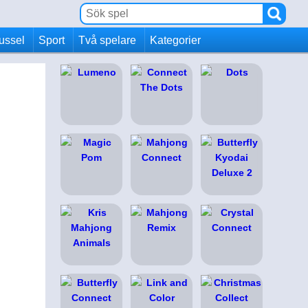
ussel
Sport
Två spelare
Kategorier