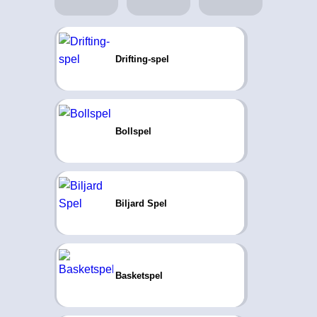
Drifting-spel
Bollspel
Biljard Spel
Basketspel