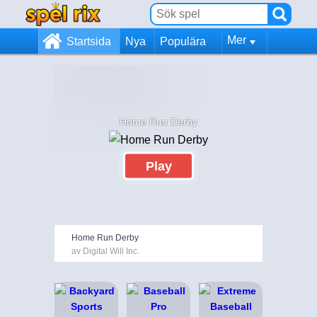
Mer
Startsida
Nya
Populära
Home Run Derby
Play
Home Run Derby
av Digital Will Inc.