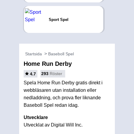
Sport Spel
Startsida
Baseboll Spel
Home Run Derby
293
Röster
4.7
Spela Home Run Derby gratis direkt i
webbläsaren utan installation eller
nedladdning, och prova fler liknande
Baseboll Spel redan idag.
Utvecklare
Utvecklat av Digital Will Inc.