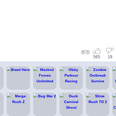
565
18