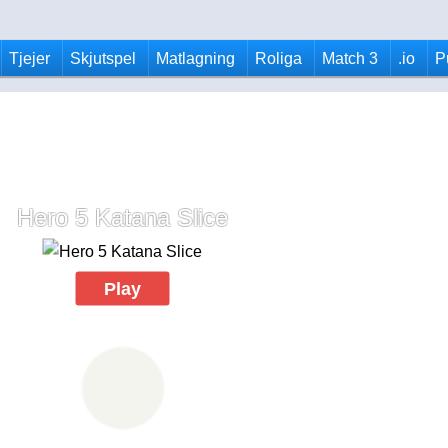
Tjejer
Skjutspel
Matlagning
Roliga
Match 3
.io
P
Hero 5 Katana Slice
Play