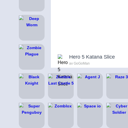
Hero 5 Katana Slice
av GoGoMan