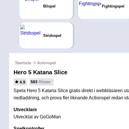
Bilspel
Fightingspel
Stridsspel
Startsida
Actionspel
Hero 5 Katana Slice
583
Röster
4.9
Spela Hero 5 Katana Slice gratis direkt i webbläsaren utan
nedladdning, och prova fler liknande Actionspel redan id
Utvecklare
Utvecklat av GoGoMan
Spelkontroller