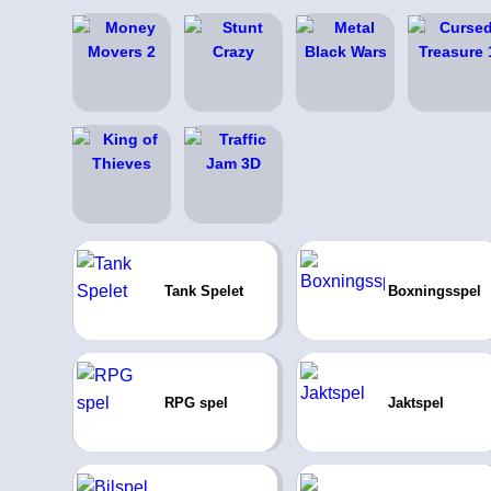
Tank Spelet
Boxningsspel
RPG spel
Jaktspel