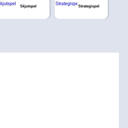
Skjutspel
Strategispel