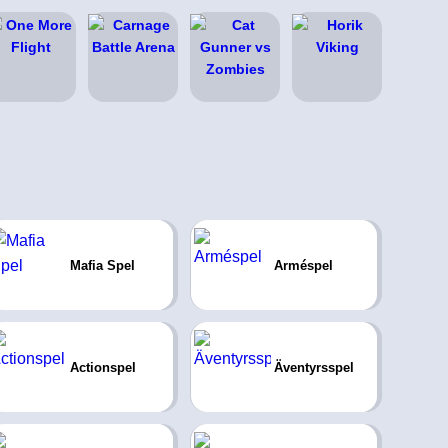
Mafia Spel
Arméspel
Actionspel
Äventyrsspel