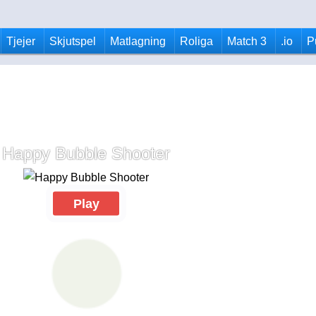
Tjejer
Skjutspel
Matlagning
Roliga
Match 3
.io
P
Happy Bubble Shooter
Play