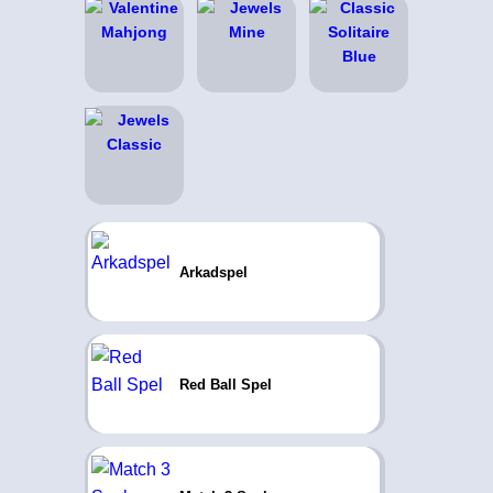
Arkadspel
Red Ball Spel