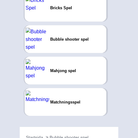
Bricks Spel
Bubble shooter spel
Mahjong spel
Matchningsspel
Startsida
Bubble shooter spel