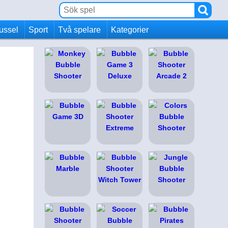
ussel
Sport
Två spelare
Kategorier