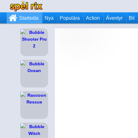
Startsida
Nya
Populära
Action
Äventyr
Bil