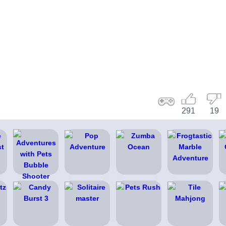
291
19