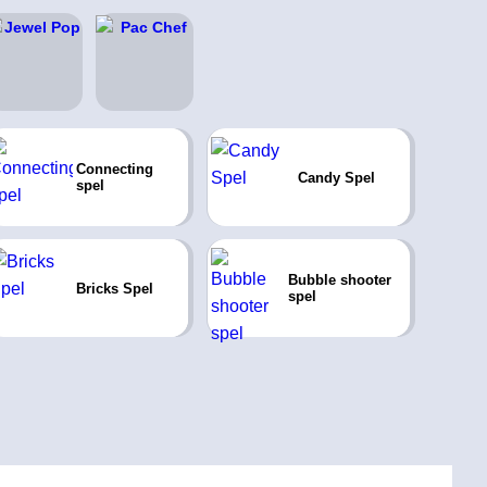
Connecting
Candy Spel
spel
Bubble shooter
Bricks Spel
spel