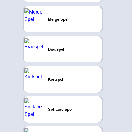
Merge Spel
Brädspel
Kortspel
Solitaire Spel