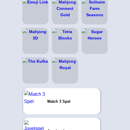
Match 3 Spel