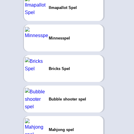
Ilmapallot Spel
Minnesspel
Bricks Spel
Bubble shooter spel
Mahjong spel