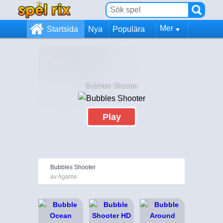
Mer
Startsida
Nya
Populära
Bubbles Shooter
Play
Bubbles Shooter
av Agame