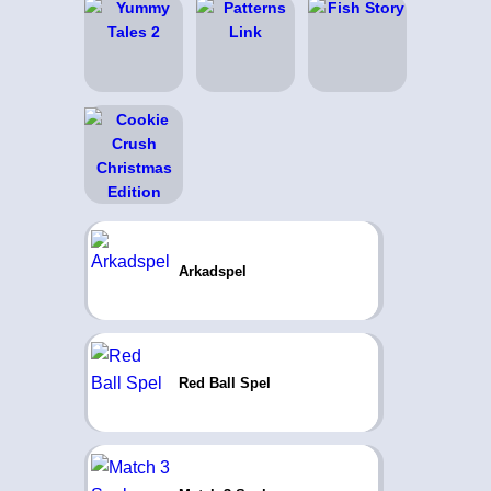
Arkadspel
Red Ball Spel