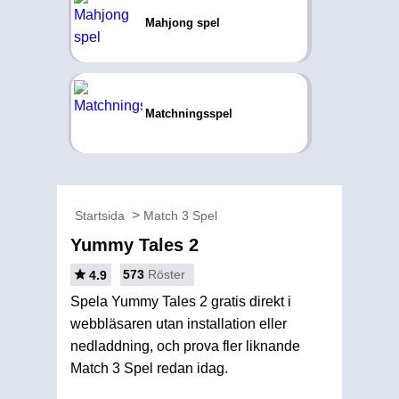
Mahjong spel
Matchningsspel
Startsida
Match 3 Spel
Yummy Tales 2
573
Röster
4.9
Spela Yummy Tales 2 gratis direkt i
webbläsaren utan installation eller
nedladdning, och prova fler liknande
Match 3 Spel redan idag.