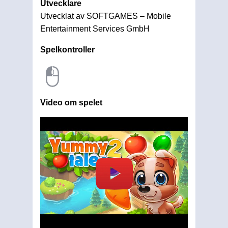
Utvecklare
Utvecklat av SOFTGAMES – Mobile
Entertainment Services GmbH
Spelkontroller
Video om spelet