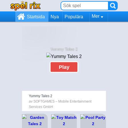
Mer
Startsida
Nya
Populära
Yummy Tales 2
Play
Yummy Tales 2
av SOFTGAMES – Mobile Entertainment
Services GmbH