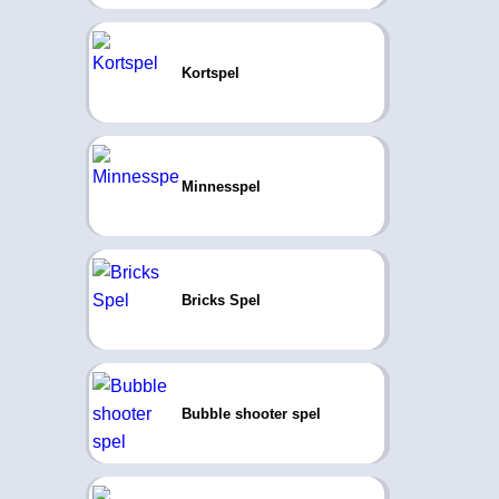
Kortspel
Minnesspel
Bricks Spel
Bubble shooter spel