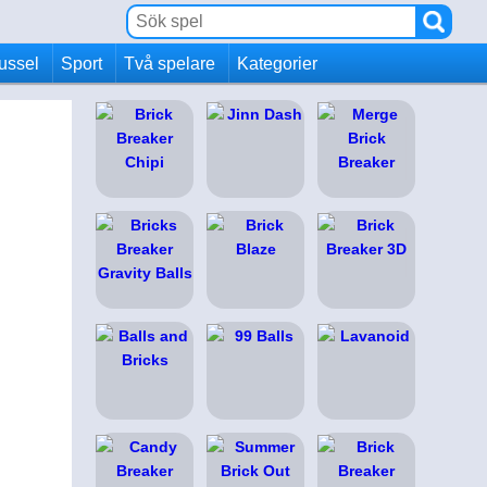
ussel
Sport
Två spelare
Kategorier