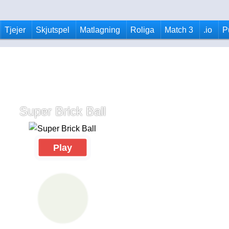
Tjejer
Skjutspel
Matlagning
Roliga
Match 3
.io
P
Super Brick Ball
Play