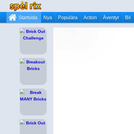
Startsida
Nya
Populära
Action
Äventyr
Bil