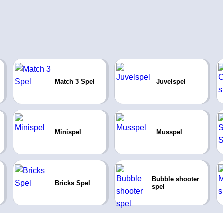
Match 3 Spel
Juvelspel
Minispel
Musspel
Bubble shooter
Bricks Spel
spel