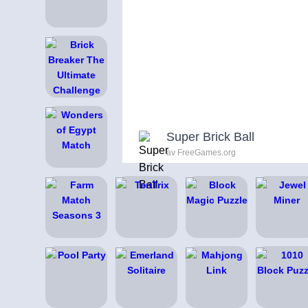
Super Brick Ball
av FreeGames.org