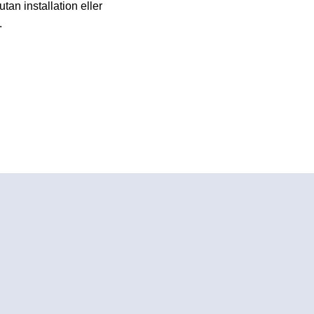
an installation eller
.