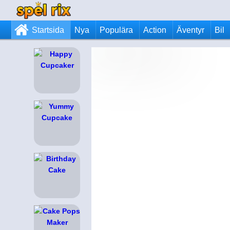
Startsida
Nya
Populära
Action
Äventyr
Bil