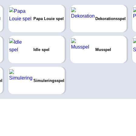
l
Papa Louie spel
Dekorationsspel
Idle spel
Musspel
el
Simuleringsspel