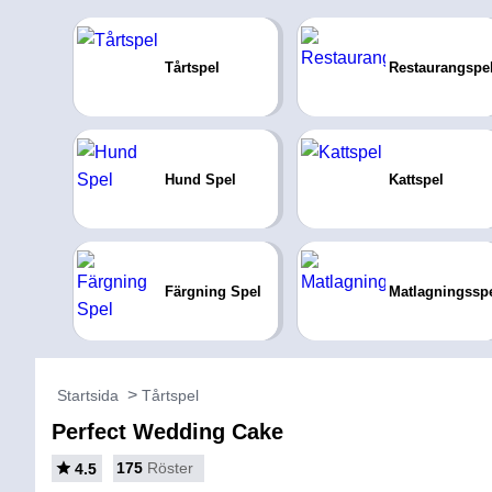
Tårtspel
Restaurangspe
Hund Spel
Kattspel
Färgning Spel
Matlagningssp
Startsida
Tårtspel
Perfect Wedding Cake
175
Röster
4.5