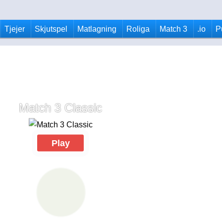
Tjejer
Skjutspel
Matlagning
Roliga
Match 3
.io
P
Match 3 Classic
Play