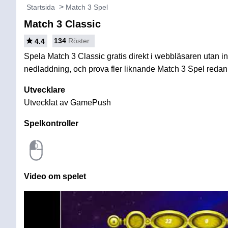
Startsida
Match 3 Spel
Match 3 Classic
134
Röster
4.4
Spela Match 3 Classic gratis direkt i webbläsaren utan ins
nedladdning, och prova fler liknande Match 3 Spel redan
Utvecklare
Utvecklat av GamePush
Spelkontroller
Video om spelet