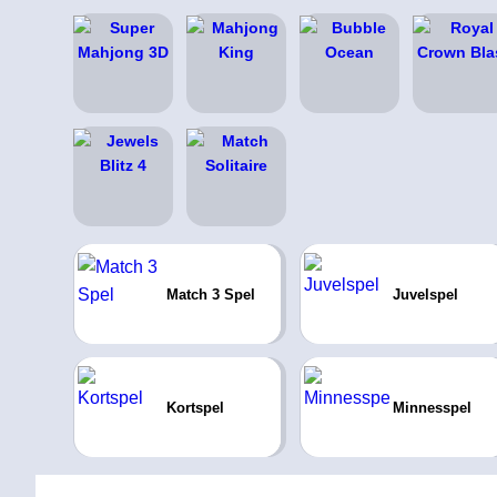
Match 3 Spel
Juvelspel
Kortspel
Minnesspel