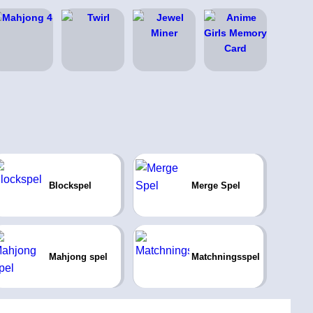
Blockspel
Merge Spel
Mahjong spel
Matchningsspel