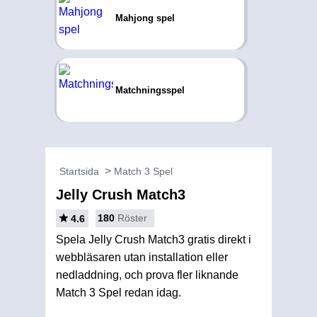
Mahjong spel
Matchningsspel
Startsida
Match 3 Spel
Jelly Crush Match3
180
Röster
4.6
Spela Jelly Crush Match3 gratis direkt i
webbläsaren utan installation eller
nedladdning, och prova fler liknande
Match 3 Spel redan idag.