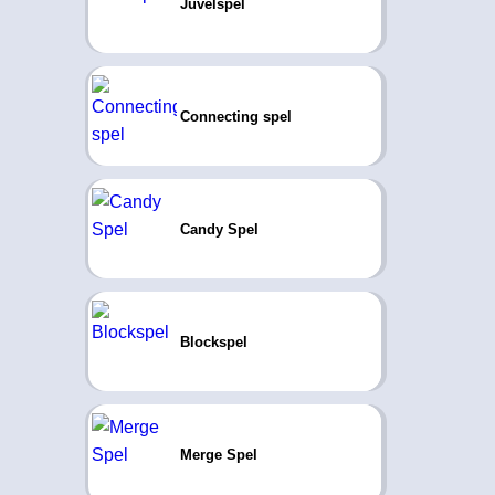
Juvelspel
Connecting spel
Candy Spel
Blockspel
Merge Spel