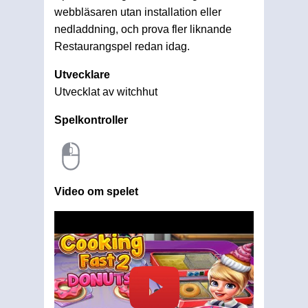
webbläsaren utan installation eller
nedladdning, och prova fler liknande
Restaurangspel redan idag.
Utvecklare
Utvecklat av witchhut
Spelkontroller
Video om spelet