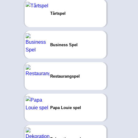
Tårtspel
Business Spel
Restaurangspel
Papa Louie spel