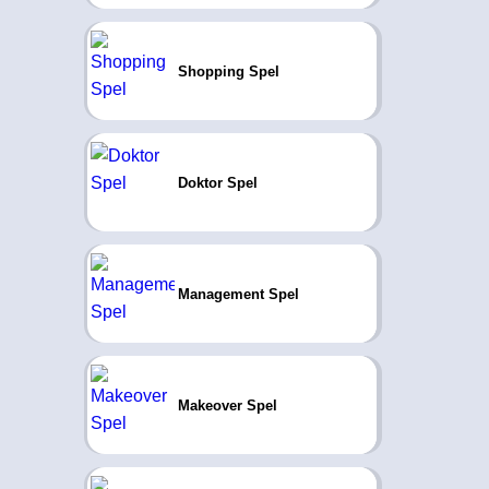
Shopping Spel
Doktor Spel
Management Spel
Makeover Spel