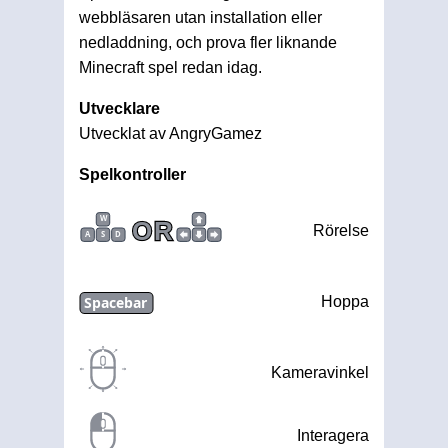
webbläsaren utan installation eller
nedladdning, och prova fler liknande
Minecraft spel redan idag.
Utvecklare
Utvecklat av AngryGamez
Spelkontroller
W
OR
Rörelse
A
S
D
Spacebar
Hoppa
Kameravinkel
Interagera