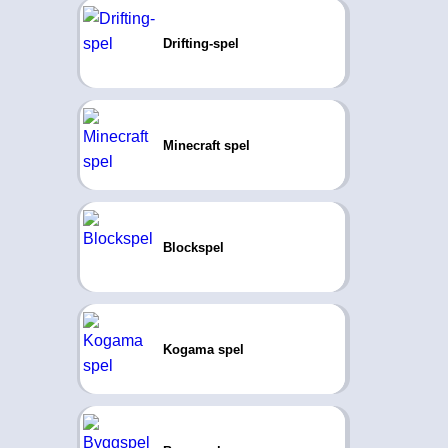
Drifting-spel
Minecraft spel
Blockspel
Kogama spel