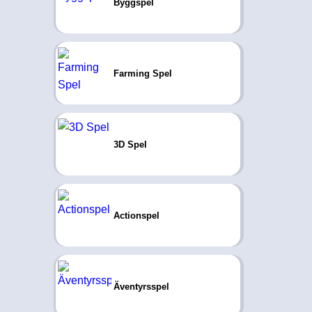
Byggspel
Farming Spel
3D Spel
Actionspel
Äventyrsspel