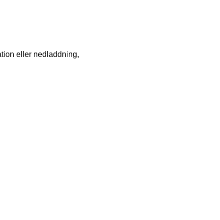
tion eller nedladdning,