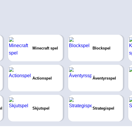
Minecraft spel
Blockspel
Actionspel
Äventyrsspel
el
Skjutspel
Strategispel