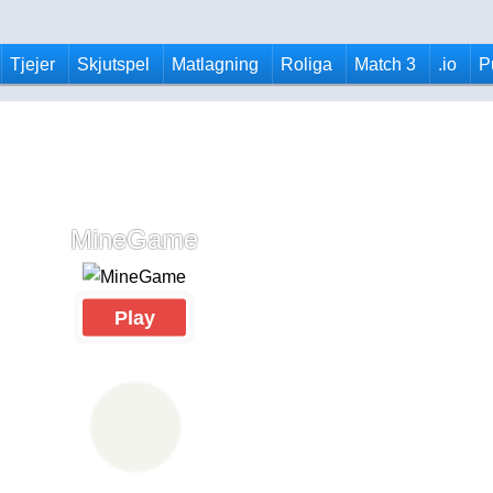
Tjejer
Skjutspel
Matlagning
Roliga
Match 3
.io
P
MineGame
Play