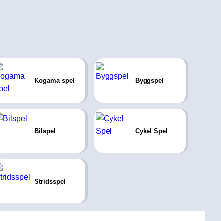
Kogama spel
Byggspel
Bilspel
Cykel Spel
Stridsspel