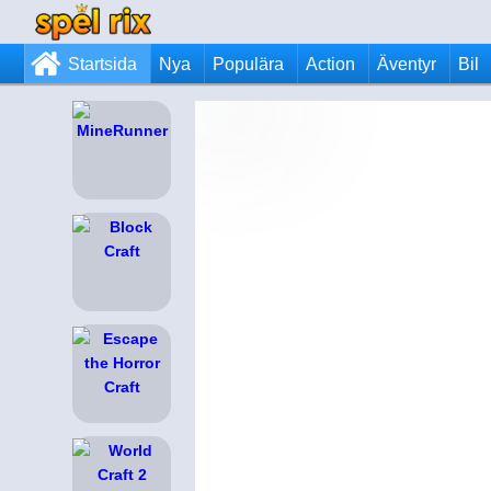
Startsida
Nya
Populära
Action
Äventyr
Bil