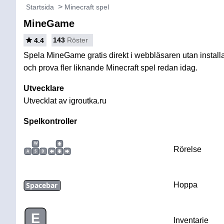
Startsida
Minecraft spel
MineGame
143
Röster
4.4
Spela MineGame gratis direkt i webbläsaren utan installa
och prova fler liknande Minecraft spel redan idag.
Utvecklare
Utvecklat av igroutka.ru
Spelkontroller
W
Rörelse
A
S
D
Spacebar
Hoppa
E
Inventarie