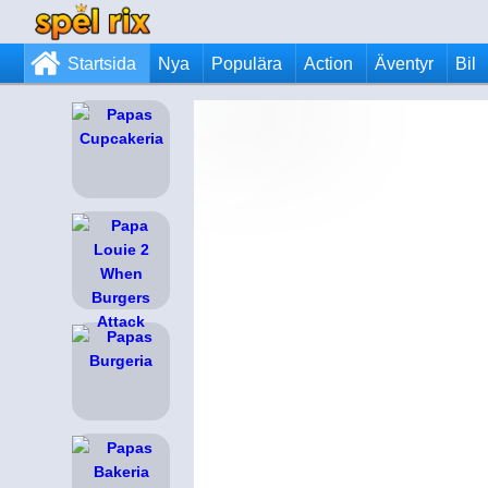
Startsida
Nya
Populära
Action
Äventyr
Bil