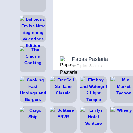
Papas Pastaria
av Flipline Studios