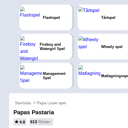
Flashspel
Tårtspel
Fireboy and
Wheely spel
Watergirl Spel
Management
Matlagningssp
Spel
Startsida
Papa Louie spel
Papas Pastaria
613
Röster
4.8