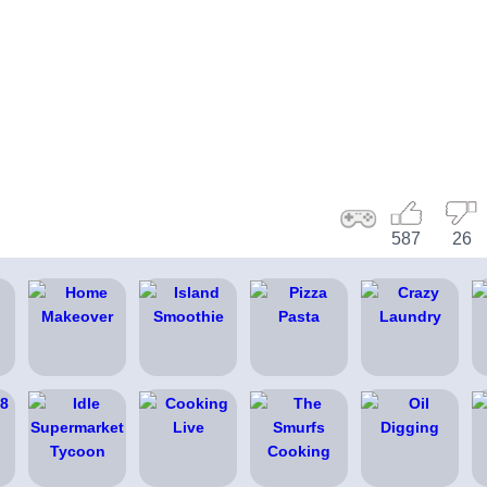
587
26