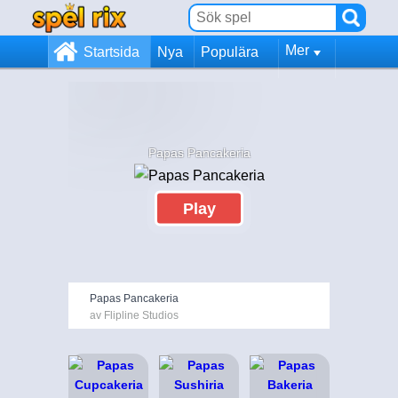
Mer
Startsida
Nya
Populära
Papas Pancakeria
Play
Papas Pancakeria
av Flipline Studios