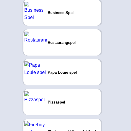
Business Spel
Restaurangspel
Papa Louie spel
Pizzaspel