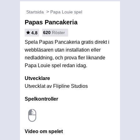
Startsida
Papa Louie spel
Papas Pancakeria
620
Röster
4.8
Spela Papas Pancakeria gratis direkt i
webbläsaren utan installation eller
nedladdning, och prova fler liknande
Papa Louie spel redan idag.
Utvecklare
Utvecklat av Flipline Studios
Spelkontroller
Video om spelet