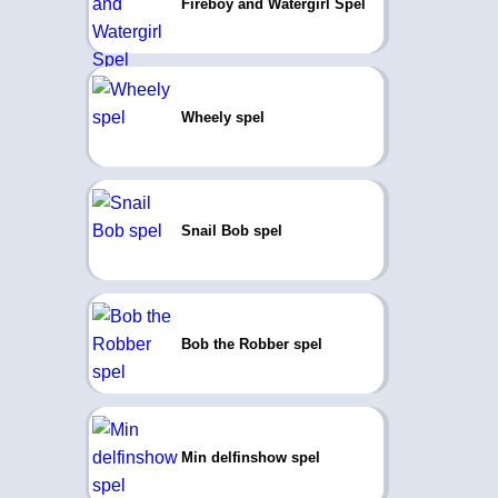
Fireboy and Watergirl Spel
Wheely spel
Snail Bob spel
Bob the Robber spel
Min delfinshow spel