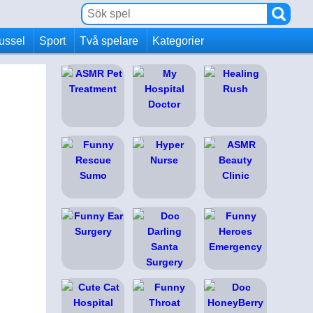
ussel
Sport
Två spelare
Kategorier