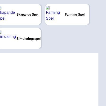
Skapande Spel
Farming Spel
Simuleringsspel