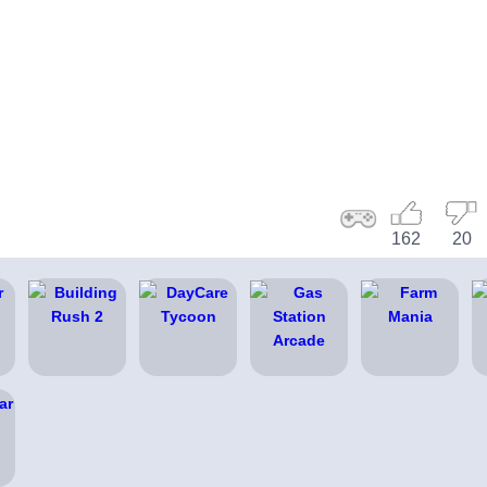
162
20