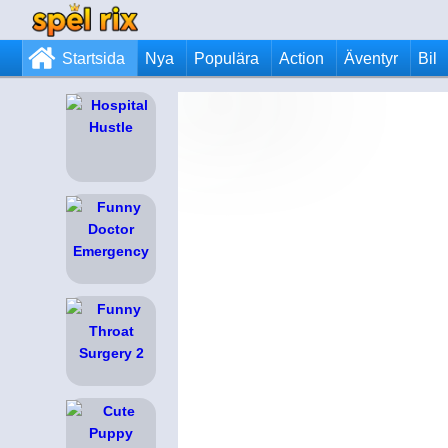
Startsida
Nya
Populära
Action
Äventyr
Bil