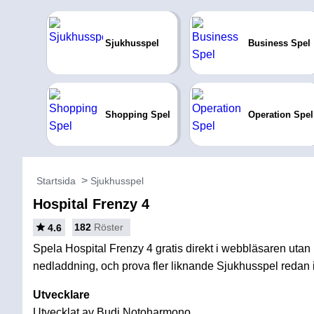
Sjukhusspel
Business Spel
Shopping Spel
Operation Spel
Startsida
Sjukhusspel
Hospital Frenzy 4
182
Röster
4.6
Spela Hospital Frenzy 4 gratis direkt i webbläsaren utan i
nedladdning, och prova fler liknande Sjukhusspel redan 
Utvecklare
Utvecklat av Budi Notoharmono