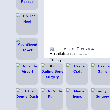
Hospital Frenzy 4
av Budi Notoharmono