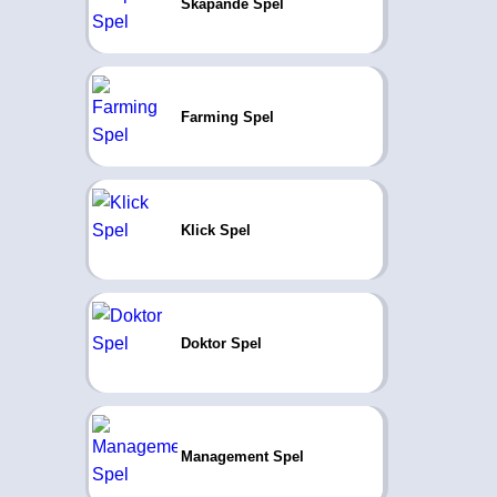
Skapande Spel
Farming Spel
Klick Spel
Doktor Spel
Management Spel