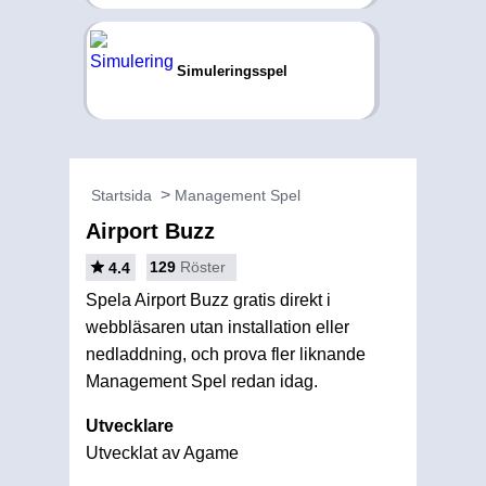
Simuleringsspel
Startsida
Management Spel
Airport Buzz
129
Röster
4.4
Spela Airport Buzz gratis direkt i
webbläsaren utan installation eller
nedladdning, och prova fler liknande
Management Spel redan idag.
Utvecklare
Utvecklat av Agame