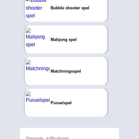
Bubble shooter spel
Mahjong spel
Matchningsspel
Pusselspel
Startsida
Blockspel