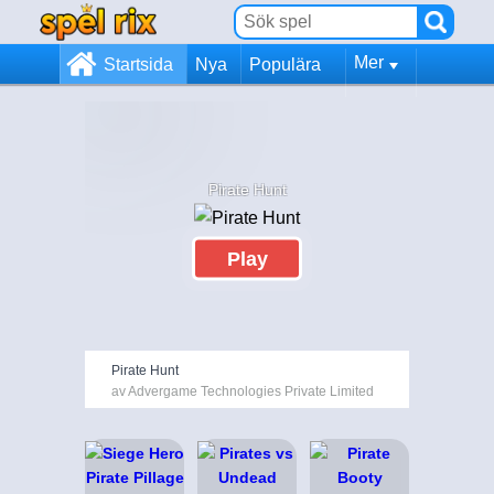
Mer
Startsida
Nya
Populära
Pirate Hunt
Play
Pirate Hunt
av Advergame Technologies Private Limited