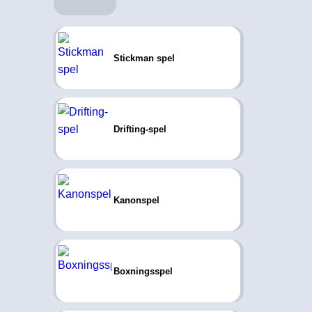
Stickman spel
Drifting-spel
Kanonspel
Boxningsspel