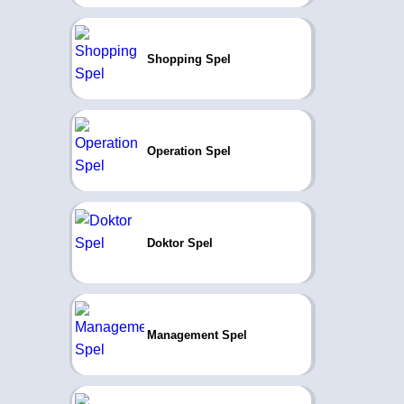
Shopping Spel
Operation Spel
Doktor Spel
Management Spel