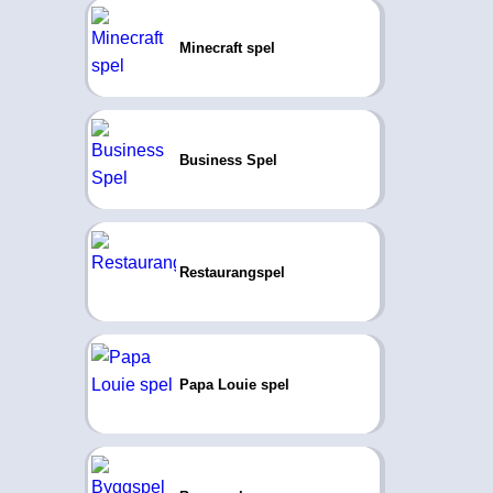
Minecraft spel
Business Spel
Restaurangspel
Papa Louie spel